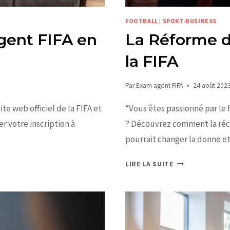
FOOTBALL
|
SPORT-BUSINESS
agent FIFA en
La Réforme d
la FIFA
Par
Exam agent FIFA
24 août 202
site web officiel de la FIFA et
“Vous êtes passionné par le 
 votre inscription à
? Découvrez comment la réce
pourrait changer la donne 
LIRE LA SUITE