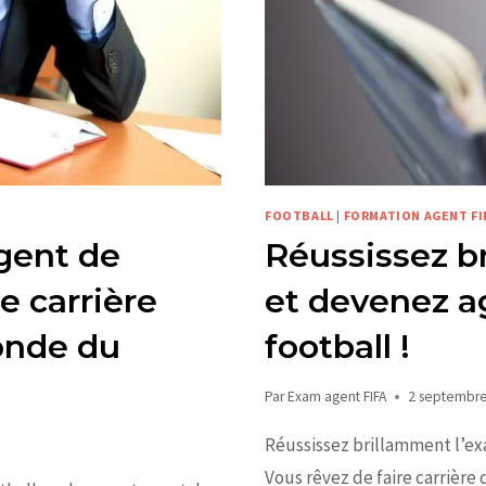
FOOTBALL
|
FORMATION AGENT FI
gent de
Réussissez b
e carrière
et devenez a
onde du
football !
Par
Exam agent FIFA
2 septembr
Réussissez brillamment l’ex
Vous rêvez de faire carrière