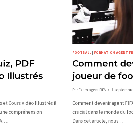
FOOTBALL
|
FORMATION AGENT FI
uiz, PDF
Comment dev
 Illustrés
joueur de foo
Par
Exam agent FIFA
1 septembr
et Cours Vidéo Illustrés il
Comment devenir agent FIFA 
ge une compréhension
crucial dans le monde du fo
FA….
Dans cet article, nous…